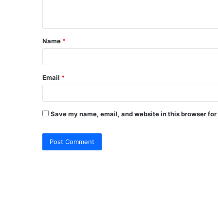
n
t
Name
*
*
Email
*
Save my name, email, and website in this browser for