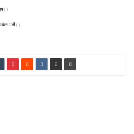
पताल।।
स्कैन भर्ती।।
dIn
Tumblr
Pinterest
Reddit
VKontakte
Share via Email
Print