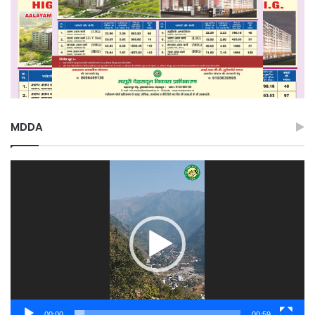
MDDA
Video
Player
00:00
00:59