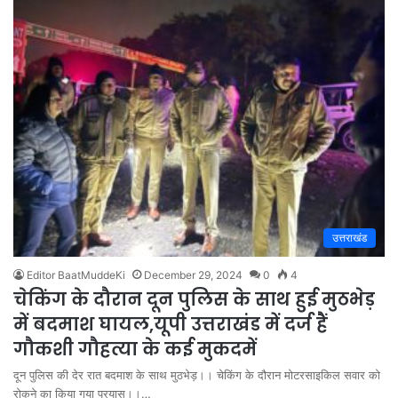
उत्तराखंड
Editor BaatMuddeKi
December 29, 2024
0
4
चेकिंग के दौरान दून पुलिस के साथ हुई मुठभेड़
में बदमाश घायल,यूपी उत्तराखंड में दर्ज हैं
गौकशी गौहत्या के कई मुकदमें
दून पुलिस की देर रात बदमाश के साथ मुठभेड़।। चेकिंग के दौरान मोटरसाइकिल सवार को
रोकने का किया गया प्रयास।।…