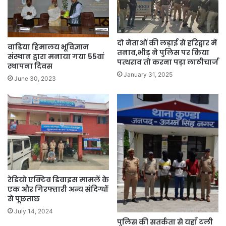
दो नेताओं की लड़ाई से हरिद्वार में
वाडिया हिमालय भूविज्ञान
तनाव,भीड़ ने पुलिस पर किया
संस्थान द्वारा मनाया गया 55वां
पत्थराव तो करना पड़ा लाठीचार्ज
स्थापना दिवस
January 31, 2025
June 30, 2023
रेडियो एक्टिव डिवाइस मामलें के
एक और गिरफ्तारी अन्य संदिग्धों
से पूछताछ
July 14, 2024
पुलिस की सतर्कता से यहाँ टली