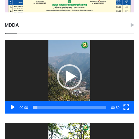
MDDA
Video
Player
00:00
00:59
Video
Player