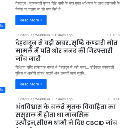
देहरादून। मुख्यमंत्री पुष्कर सिंह धामी के नशा मुक्त अभियान के तहत एसएसपी के
निर्देश पर चलाए जा रहे नशा विरोधी…
Read More »
खंड
Editor BaatMuddeKi
6 days ago
0
15
देहरादून से बड़ी खबर..सृष्टि कण्डारी मौत
मामलें में पति और ननद की गिरफ्तारी
जाँच जारी
शिक्षिका सृष्टि हत्याकांड मामलें में देहरादून से बड़ी खबर… डोईवाला कोतवाली
पुलिस ने आरोपी सौरभ खत्री और उसकी बहन सुरभि…
Read More »
खंड
Editor BaatMuddeKi
7 days ago
0
14
अंधविश्वास के चलते मृतक विवाहिता का
ससुराल में होता था मानसिक
उत्पीड़न,सीएम धामी ने दिए CBCID जांच