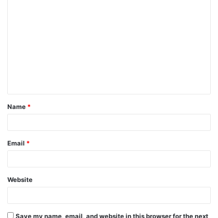
C
o
m
m
e
n
t
Name
*
*
Email
*
Website
Save my name, email, and website in this browser for the next