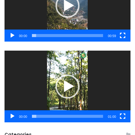
00:00
00:59
Video
Player
00:00
01:00
Categories