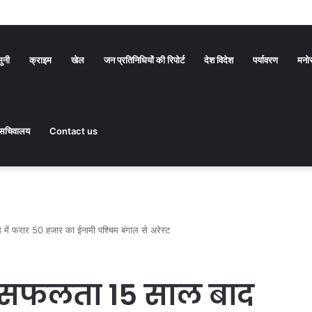
सुनी
क्राइम
खेल
जन प्रतिनिधियों की रिपोर्ट
देश विदेश
पर्यावरण
मनो
सचिवालय
Contact us
ं फरार 50 हजार का ईनामी पश्चिम बंगाल से अरेस्ट
 सफलता 15 साल बाद