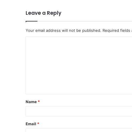
Leave a Reply
Your email address will not be published.
Required fields
C
o
m
m
e
n
t
Name
*
*
Email
*