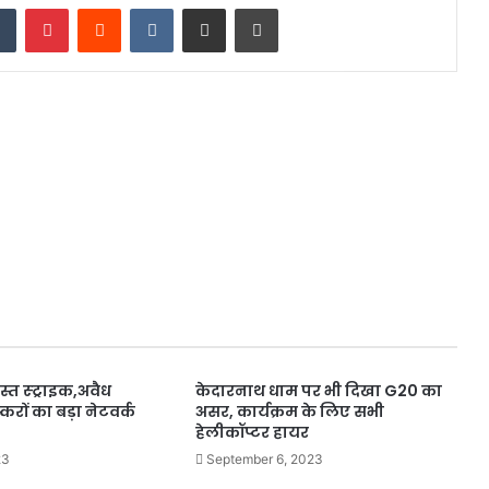
dIn
Tumblr
Pinterest
Reddit
VKontakte
Share via Email
Print
त स्ट्राइक,अवैध
केदारनाथ धाम पर भी दिखा G20 का
्करों का बड़ा नेटवर्क
असर, कार्यक्रम के लिए सभी
हेलीकॉप्टर हायर
23
September 6, 2023