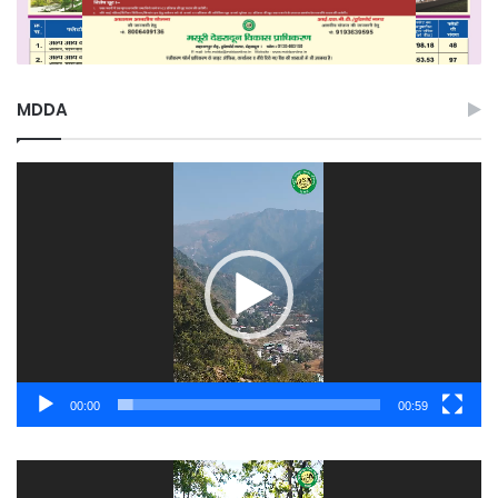
MDDA
Video
Player
00:00
00:59
Video
Player