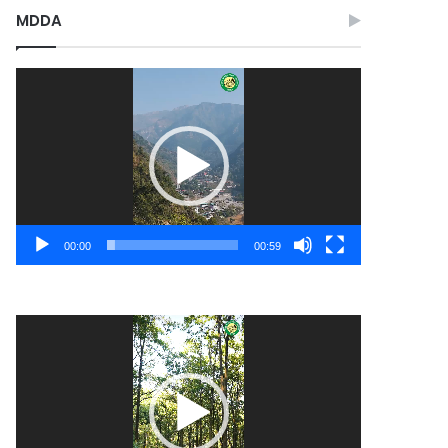
MDDA
Video
Player
00:00
00:59
Video
Player