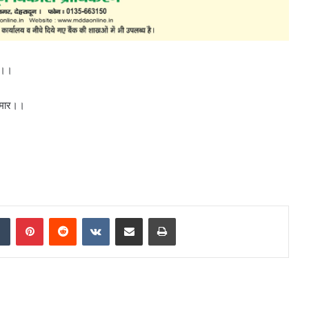
ार।।
कुमार।।
dIn
Tumblr
Pinterest
Reddit
VKontakte
Share via Email
Print