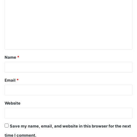
o
m
m
e
n
t
Name
*
*
Email
*
Website
Save my name, email, and website in this browser for the next
time I comment.