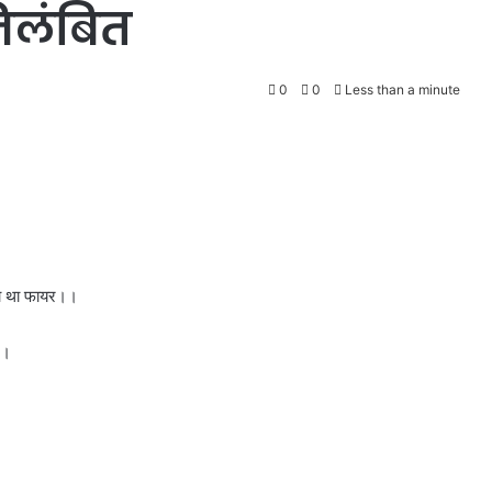
िलंबित
0
0
Less than a minute
 गया था फायर।।
।।