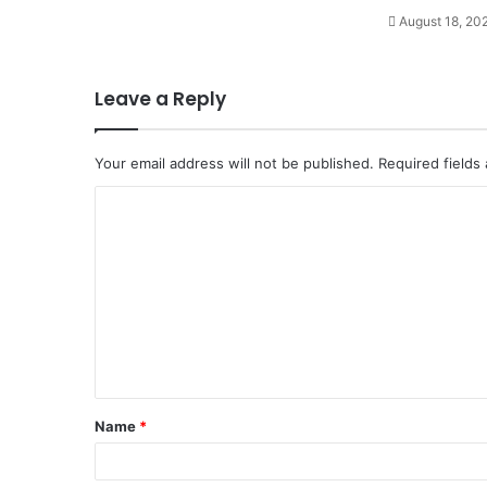
August 18, 20
Leave a Reply
Your email address will not be published.
Required fields
C
o
m
m
e
n
t
Name
*
*