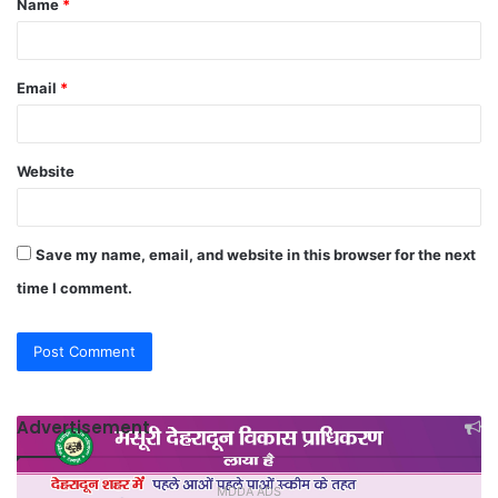
Name
*
*
Email
*
Website
Save my name, email, and website in this browser for the next
time I comment.
Advertisement
MDDA ADS