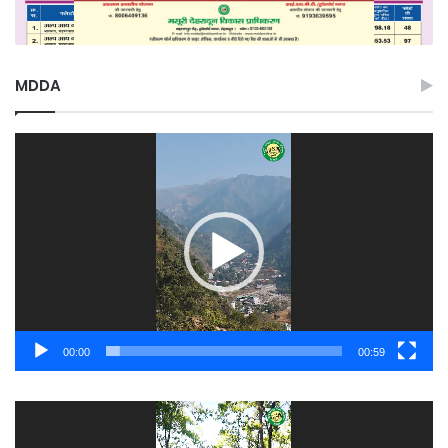
MDDA
Video
Player
00:00
00:59
Video
Player