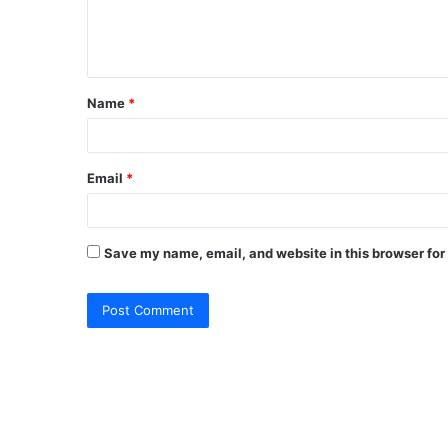
e
n
t
Name
*
*
Email
*
Save my name, email, and website in this browser for