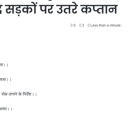
द सड़कों पर उतरे कप्तान
0
2
Less than a minute
रयास।।
जायजा।।
 रोक लगाने के निर्देश।।
सा असर।।
।