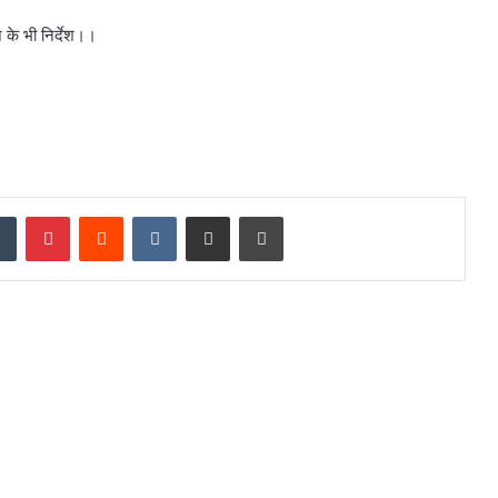
 के भी निर्देश।।
dIn
Tumblr
Pinterest
Reddit
VKontakte
Share via Email
Print