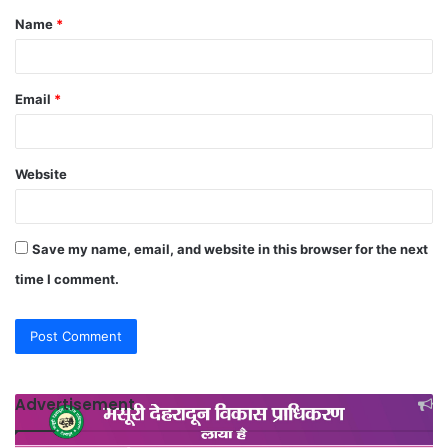
Name
*
*
Email
*
Website
Save my name, email, and website in this browser for the next
time I comment.
Advertisement