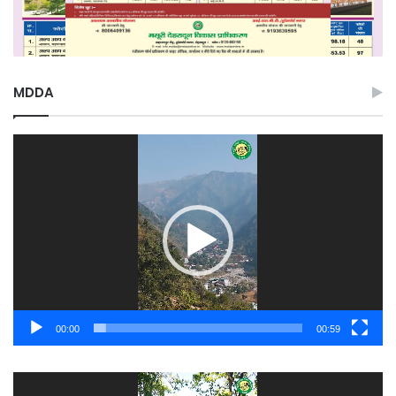
MDDA
Video
Player
00:00
00:59
Video