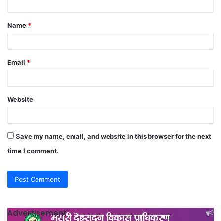
t
Name
*
*
Email
*
Website
Save my name, email, and website in this browser for the next
time I comment.
Advertisement