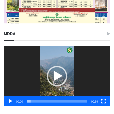
MDDA
Video
Player
00:00
00:59