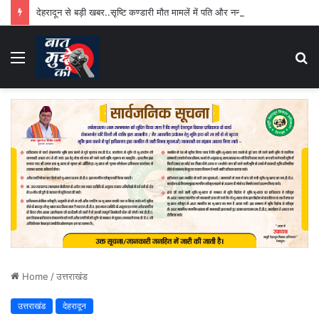
देहरादून से बड़ी खबर..सृष्टि कण्डारी मौत मामलें में पति और ननद की गिरफ्तारी जाँच जारी
Menu
S
fo
Home
/
उत्तराखंड
उत्तराखंड
देहरादून