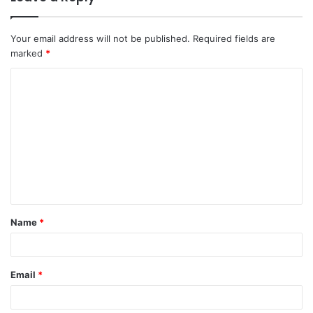
Your email address will not be published.
Required fields are
marked
*
C
o
m
m
e
n
t
Name
*
*
Email
*