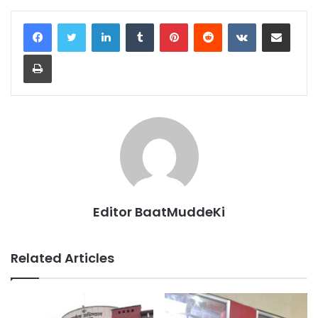
LinkedIn
Tumblr
Pinterest
Reddit
VKontakte
Share via Email
Print
Editor BaatMuddeKi
Related Articles