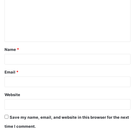
m
m
e
n
t
Name
*
*
Email
*
Website
Save my name, email, and website in this browser for the next
time I comment.