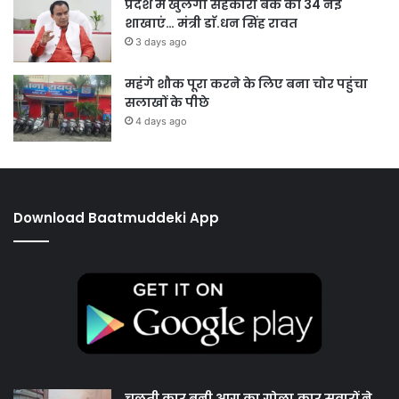
प्रदेश में खुलेगी सहकारी बैंक की 34 नई
शाखाएं… मंत्री डाॅ.धन सिंह रावत
3 days ago
महंगे शौक पूरा करने के लिए बना चोर पहुंचा
सलाखों के पीछे
4 days ago
Download Baatmuddeki App
चलती कार बनी आग का गोला,कार सवारों ने