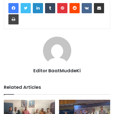
LinkedIn
Tumblr
Pinterest
Reddit
VKontakte
Share via Email
Print
Editor BaatMuddeKi
Related Articles