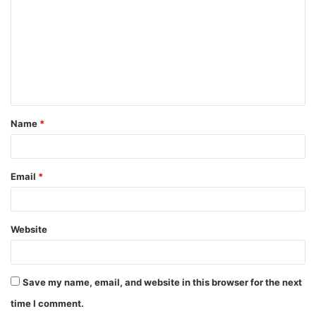
m
m
e
n
t
Name
*
*
Email
*
Website
Save my name, email, and website in this browser for the next
time I comment.