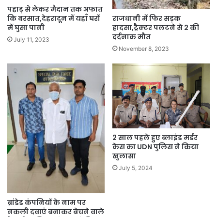
पहाड़ से लेकर मैदान तक अफात
राजधानी में फिर सड़क
कि बरसात,देहरादून में यहाँ घरों
हादसा,ट्रैक्टर पलटने से 2 की
में घुसा पानी
दर्दनाक मौत
July 11, 2023
November 8, 2023
2 साल पहले हुए ब्लाइंड मर्डर
केस का UDN पुलिस ने किया
खुलासा
July 5, 2024
ब्रांडेड कंपनियों के नाम पर
नकली दवाएं बनाकर बेचने वाले