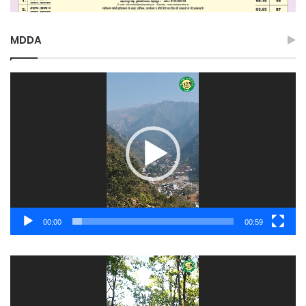
MDDA
Video
Player
00:00
00:59
Video
Player