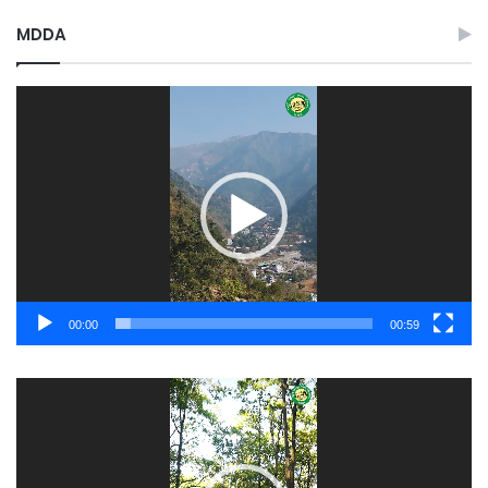
MDDA
Video
Player
00:00
00:59
Video
Player