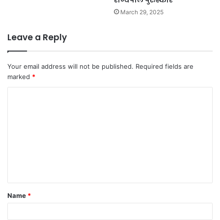
राज्यपाल पुरुस्कार
March 29, 2025
Leave a Reply
Your email address will not be published.
Required fields are
marked
*
C
o
m
m
e
n
t
Name
*
*