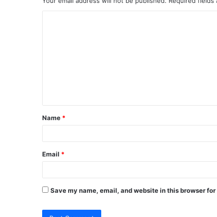
Your email address will not be published.
Required fields
C
o
m
m
e
n
t
Name
*
*
Email
*
Save my name, email, and website in this browser for