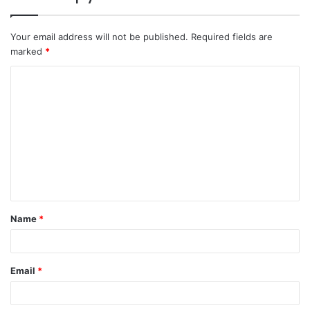
Your email address will not be published.
Required fields are
marked
*
C
o
m
m
e
n
t
Name
*
*
Email
*