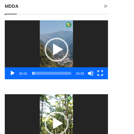
MDDA
Video
Player
00:00
00:59
Video
Player