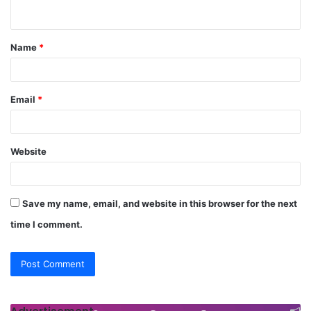
n
t
Name
*
*
Email
*
Website
Save my name, email, and website in this browser for the next
time I comment.