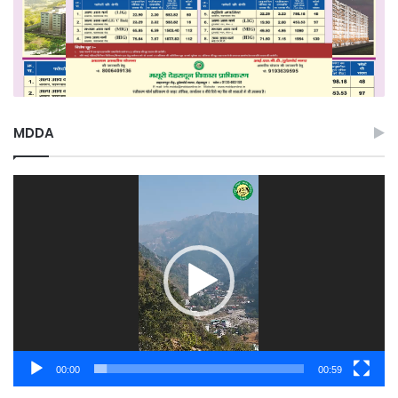
MDDA
Video
Player
00:00
00:59