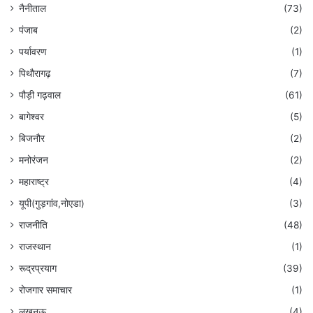
नैनीताल
(73)
पंजाब
(2)
पर्यावरण
(1)
पिथौरागढ़
(7)
पौड़ी गढ़वाल
(61)
बागेश्वर
(5)
बिजनौर
(2)
मनोरंजन
(2)
महाराष्ट्र
(4)
यूपी(गुड़गांव,नोएडा)
(3)
राजनीति
(48)
राजस्थान
(1)
रूद्रप्रयाग
(39)
रोजगार समाचार
(1)
लखनऊ
(4)