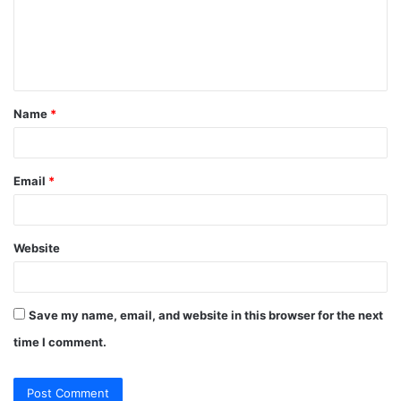
m
e
n
t
Name
*
*
Email
*
Website
Save my name, email, and website in this browser for the next
time I comment.