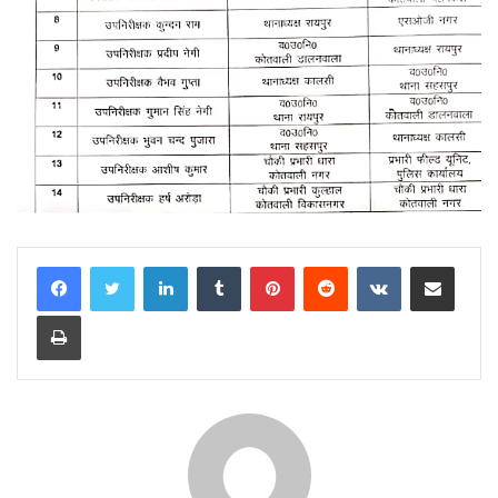
LinkedIn
Tumblr
Pinterest
Reddit
VKontakte
Share via Email
Print