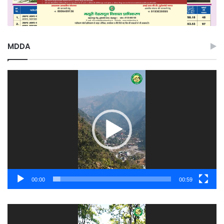
MDDA
Video
Player
00:00
00:59
Video
Player