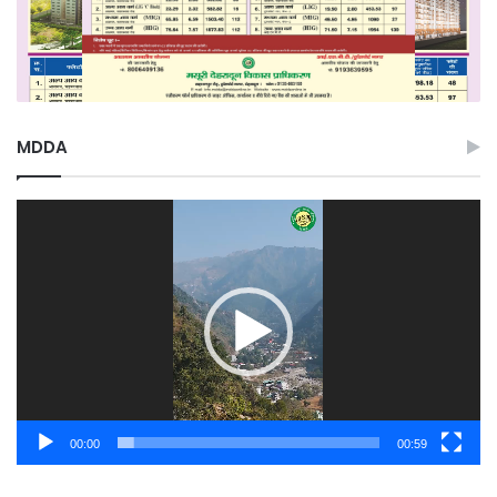
MDDA
Video
Player
00:00
00:59