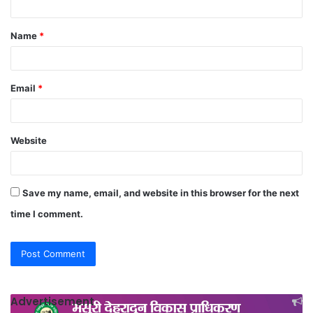
t
Name
*
*
Email
*
Website
Save my name, email, and website in this browser for the next
time I comment.
Advertisement