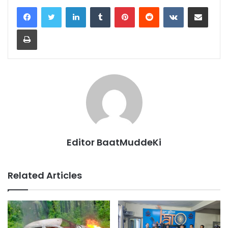
LinkedIn
Tumblr
Pinterest
Reddit
VKontakte
Share via Email
Print
Editor BaatMuddeKi
Related Articles