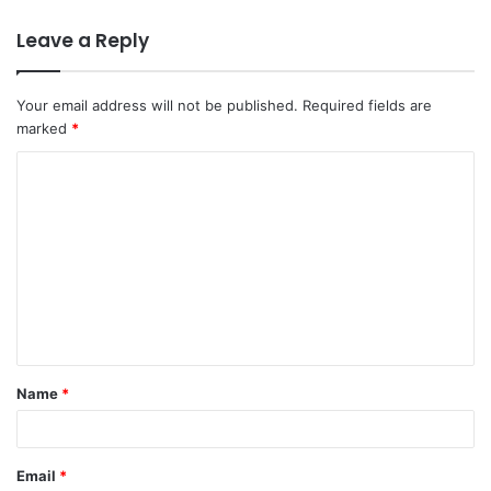
Leave a Reply
Your email address will not be published.
Required fields are
marked
*
C
o
m
m
e
n
t
Name
*
*
Email
*