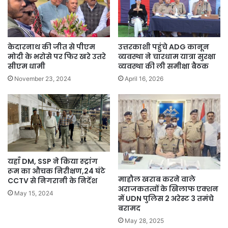
उत्तरकाशी पहुंचे ADG कानून
केदारनाथ की जीत से पीएम
व्यवस्था ने चारधाम यात्रा सुरक्षा
मोदी के भरोसे पर फिर खरे उतरे
व्यवस्था की ली समीक्षा बैठक
सीएम धामी
April 16, 2026
November 23, 2024
यहाँ DM, SSP ने किया स्ट्रांग
रूम का औचक निरीक्षण,24 घंटे
माहौल खराब करने वाले
CCTV से निगरानी के निर्देश
अराजकतत्वों के खिलाफ एक्शन
May 15, 2024
में UDN पुलिस 2 अरेस्ट 3 तमंचे
बरामद
May 28, 2025