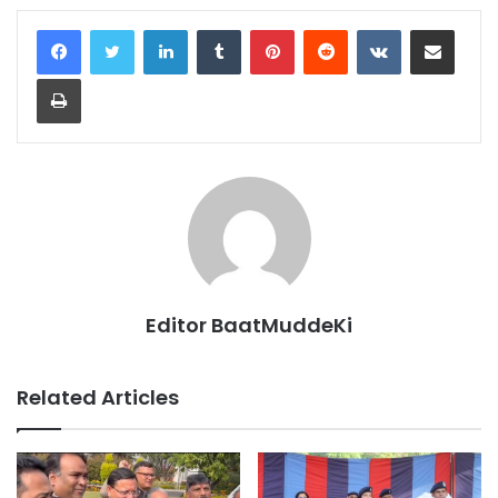
LinkedIn
Tumblr
Pinterest
Reddit
VKontakte
Share via Email
Print
Editor BaatMuddeKi
Related Articles