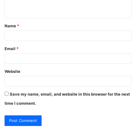
n
t
Name
*
*
Email
*
Website
Save my name, email, and website in this browser for the next
time I comment.