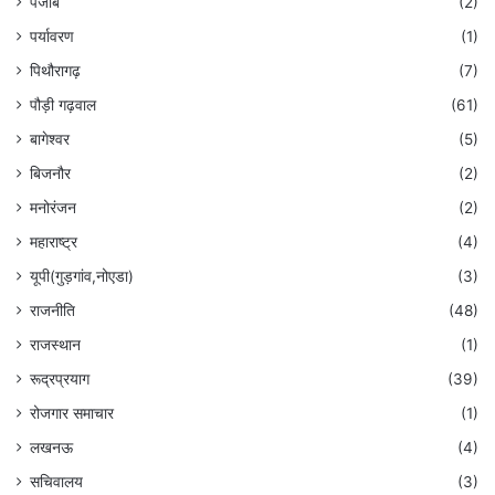
पंजाब
(2)
पर्यावरण
(1)
पिथौरागढ़
(7)
पौड़ी गढ़वाल
(61)
बागेश्वर
(5)
बिजनौर
(2)
मनोरंजन
(2)
महाराष्ट्र
(4)
यूपी(गुड़गांव,नोएडा)
(3)
राजनीति
(48)
राजस्थान
(1)
रूद्रप्रयाग
(39)
रोजगार समाचार
(1)
लखनऊ
(4)
सचिवालय
(3)