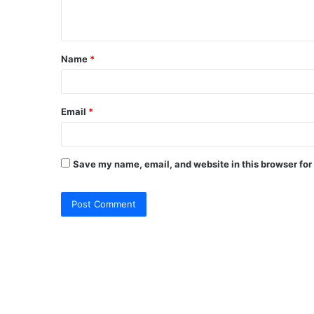
n
t
Name
*
*
Email
*
Save my name, email, and website in this browser for