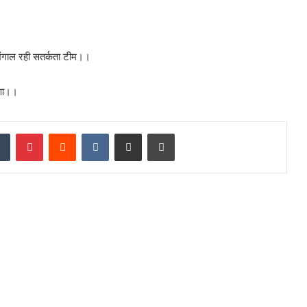
ंगाल रही सतर्कता टीम।।
षणा।।
dIn
Tumblr
Pinterest
Reddit
VKontakte
Share via Email
Print