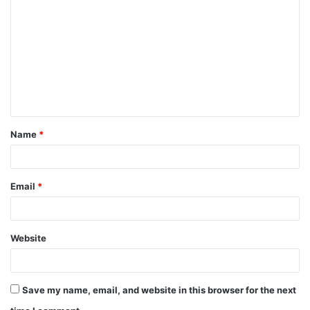
o
m
m
e
n
t
Name
*
*
Email
*
Website
Save my name, email, and website in this browser for the next