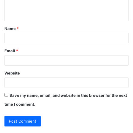
e
n
t
Name
*
*
Email
*
Website
Save my name, email, and website in this browser for the next
time I comment.