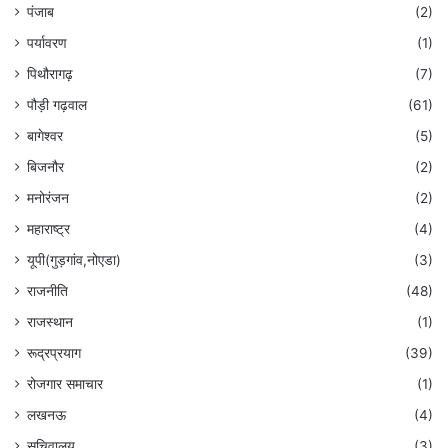
पंजाब
(2)
पर्यावरण
(1)
पिथौरागढ़
(7)
पौड़ी गढ़वाल
(61)
बागेश्वर
(5)
बिजनौर
(2)
मनोरंजन
(2)
महाराष्ट्र
(4)
यूपी(गुड़गांव,नोएडा)
(3)
राजनीति
(48)
राजस्थान
(1)
रूद्रप्रयाग
(39)
रोजगार समाचार
(1)
लखनऊ
(4)
सचिवालय
(3)