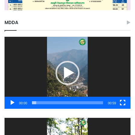
MDDA
Video
Player
00:00
00:59
Video
Player