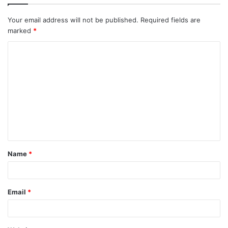
Your email address will not be published.
Required fields are
marked
*
C
o
m
m
e
n
t
Name
*
*
Email
*