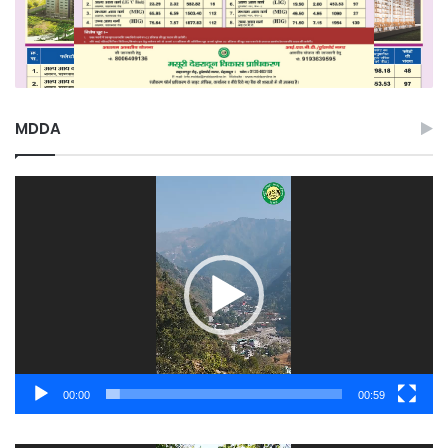
MDDA
Video
Player
00:00
00:59