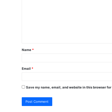
o
m
m
e
n
t
Name
*
*
Email
*
Save my name, email, and website in this browser for