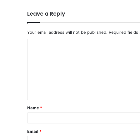
Leave a Reply
Your email address will not be published.
Required fields
C
o
m
m
e
n
t
Name
*
*
Email
*