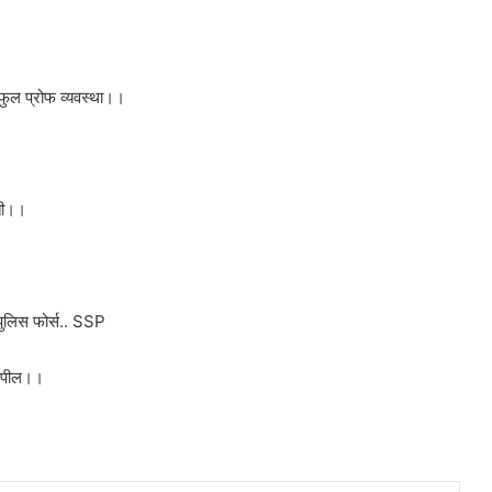
 फुल प्रोफ व्यवस्था।।
ाती।।
ा पुलिस फोर्स.. SSP
ी अपील।।