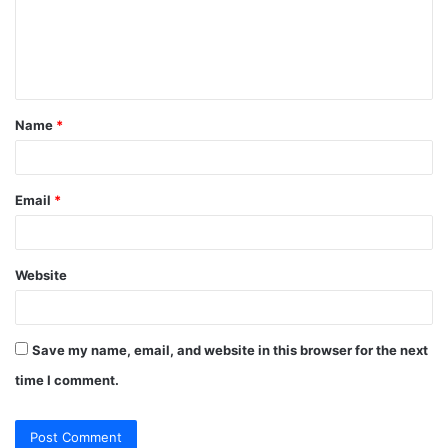
m
e
n
t
Name
*
*
Email
*
Website
Save my name, email, and website in this browser for the next
time I comment.