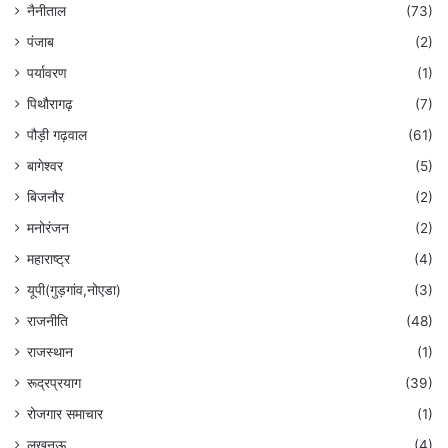
नैनीताल
(73)
पंजाब
(2)
पर्यावरण
(1)
पिथौरागढ़
(7)
पौड़ी गढ़वाल
(61)
बागेश्वर
(5)
बिजनौर
(2)
मनोरंजन
(2)
महाराष्ट्र
(4)
यूपी(गुड़गांव,नोएडा)
(3)
राजनीति
(48)
राजस्थान
(1)
रूद्रप्रयाग
(39)
रोजगार समाचार
(1)
लखनऊ
(4)