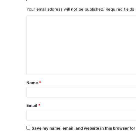
Your email address will not be published.
Required fields
C
o
m
m
e
n
t
Name
*
*
Email
*
Save my name, email, and website in this browser for