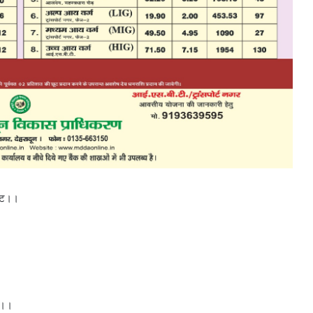
स्ट।।
ट।।