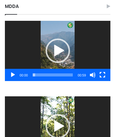
MDDA
Video
Player
00:00
00:59
Video
Player