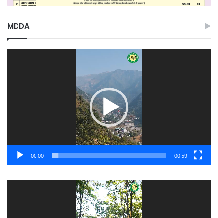
MDDA
Video
Player
00:00
00:59
Video
Player