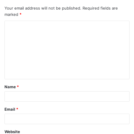
Your email address will not be published.
Required fields are
marked
*
C
o
m
m
e
n
t
Name
*
*
Email
*
Website