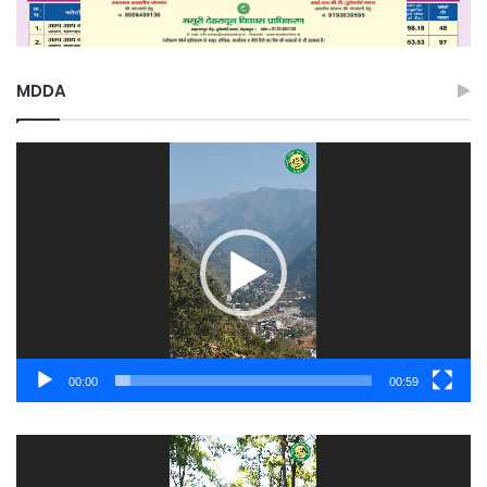
MDDA
Video
Player
00:00
00:59
Video
Player