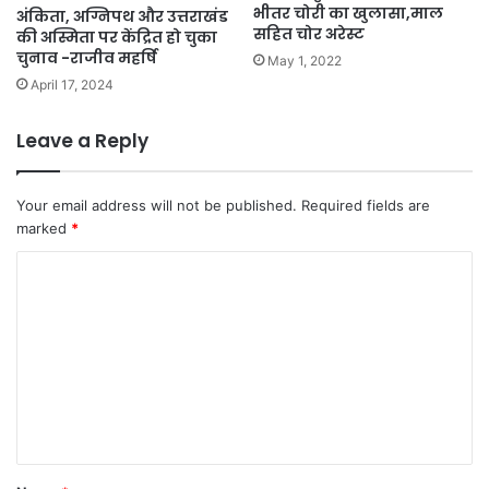
भीतर चोरी का खुलासा,माल
अंकिता, अग्निपथ और उत्तराखंड
सहित चोर अरेस्ट
की अस्मिता पर केंद्रित हो चुका
चुनाव -राजीव महर्षि
May 1, 2022
April 17, 2024
Leave a Reply
Your email address will not be published.
Required fields are
marked
*
C
o
m
m
e
n
t