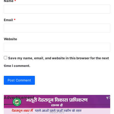
Name
*
*
Email
*
Website
Save my name, email, and website in this browser for the next
time I comment.
Advertisement
MDDA ADS