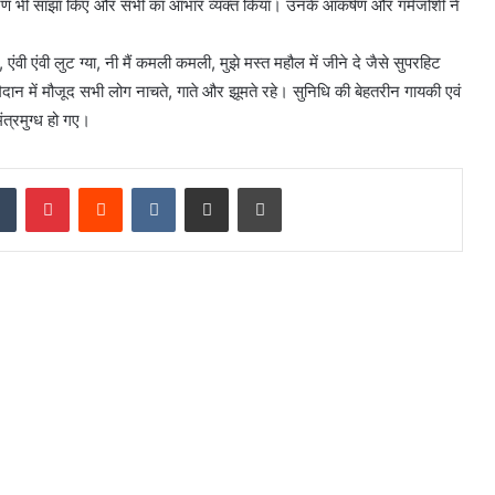
ं संस्मरण भी साझा किए और सभी का आभार व्यक्त किया। उनके आकर्षण और गर्मजोशी ने
ो, एंवी एंवी लुट ग्या, नी मैं कमली कमली, मुझे मस्त महौल में जीने दे जैसे सुपरहिट
ान में मौजूद सभी लोग नाचते, गाते और झूमते रहे। सुनिधि की बेहतरीन गायकी एवं
ंत्रमुग्ध हो गए।
dIn
Tumblr
Pinterest
Reddit
VKontakte
Share via Email
Print