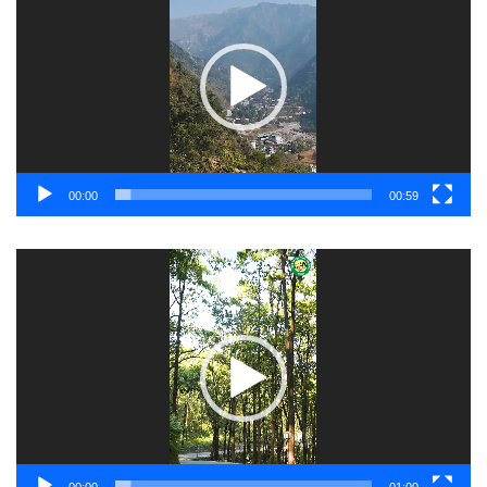
00:00
00:59
Video
Player