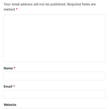
Your email address will not be published.
Required fields are
marked
*
C
o
m
m
e
n
t
Name
*
*
Email
*
Website