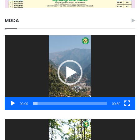
MDDA
Video
Player
00:00
00:59
Video
Player