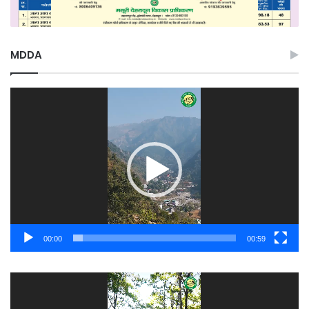
MDDA
Video
Player
00:00
00:59
Video
Player