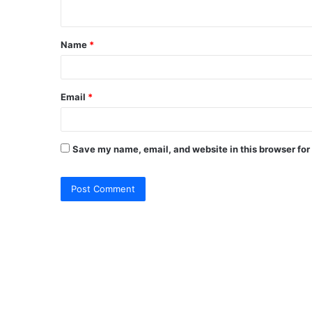
n
t
Name
*
*
Email
*
Save my name, email, and website in this browser for