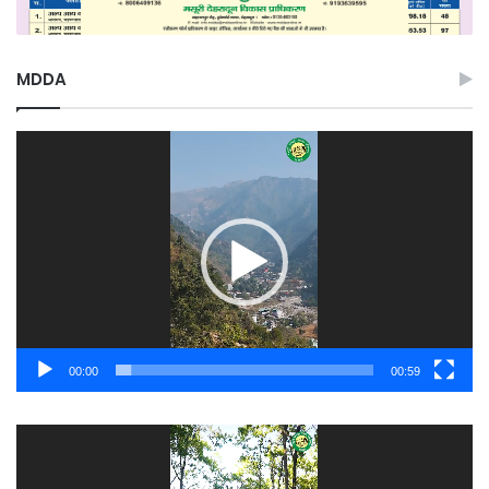
MDDA
Video
Player
00:00
00:59
Video
Player