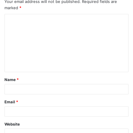
Your email address will not be published.
Required fields are
marked
*
C
o
m
m
e
n
t
Name
*
*
Email
*
Website