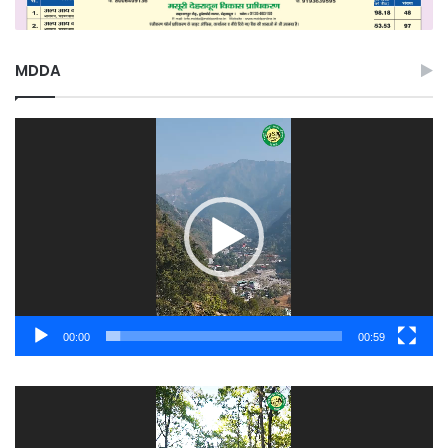
MDDA
Video
Player
00:00
00:59
Video
Player